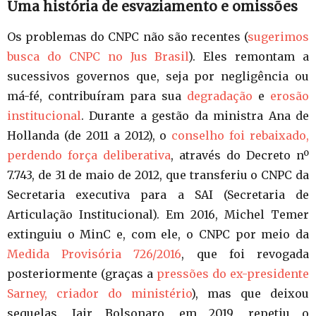
Uma história de esvaziamento e omissões
Os problemas do CNPC não são recentes (
sugerimos
busca do CNPC no Jus Brasil
). Eles remontam a
sucessivos governos que, seja por negligência ou
má-fé, contribuíram para sua
degradação
e
erosão
institucional
. Durante a gestão da ministra Ana de
Hollanda (de 2011 a 2012), o
conselho foi rebaixado,
perdendo força deliberativa
, através do Decreto nº
7.743, de 31 de maio de 2012, que transferiu o CNPC da
Secretaria executiva para a SAI (Secretaria de
Articulação Institucional). Em 2016, Michel Temer
extinguiu o MinC e, com ele, o CNPC por meio da
Medida Provisória 726/2016
, que foi revogada
posteriormente (graças a
pressões do ex-presidente
Sarney, criador do ministério
), mas que deixou
sequelas. Jair Bolsonaro, em 2019, repetiu o