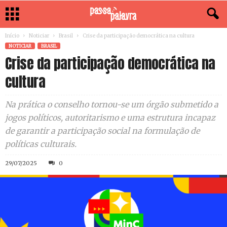
Início
Noticiar
Brasil
Crise da participação democrática na cultura
NOTICIAR
BRASIL
Crise da participação democrática na
cultura
Na prática o conselho tornou-se um órgão submetido a
jogos políticos, autoritarismo e uma estrutura incapaz
de garantir a participação social na formulação de
políticas culturais.
29/07/2025
0