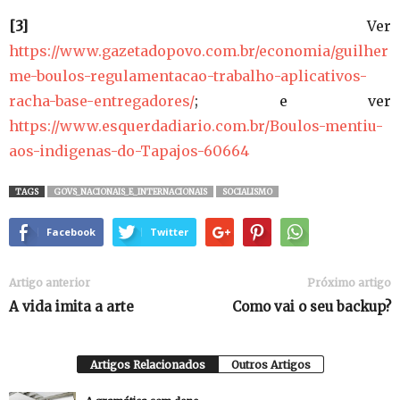
[3]
Ver
https://www.gazetadopovo.com.br/economia/guilher
me-boulos-regulamentacao-trabalho-aplicativos-
racha-base-entregadores/
; e ver
https://www.esquerdadiario.com.br/Boulos-mentiu-
aos-indigenas-do-Tapajos-60664
TAGS
GOVS_NACIONAIS_E_INTERNACIONAIS
SOCIALISMO
Facebook
Twitter
Artigo anterior
Próximo artigo
A vida imita a arte
Como vai o seu backup?
Artigos Relacionados
Outros Artigos