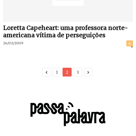
Loretta Capeheart: uma professora norte-
americana vítima de perseguições
26/02/2009
0
1
2
3