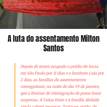
A luta do assentamento Milton
Santos
Depois de terem ocupado o prédio do Incra
em São Paulo por 11 dias e o Instituto Lula por
2 dias, as famílias do assentamento
conseguiram, na noite do dia 29 de janeiro,
que a liminar de reintegração de posse fosse
suspensa. À Usina Ester e à família Abdalla
ainda cabem recursos. Trata-se, então, de