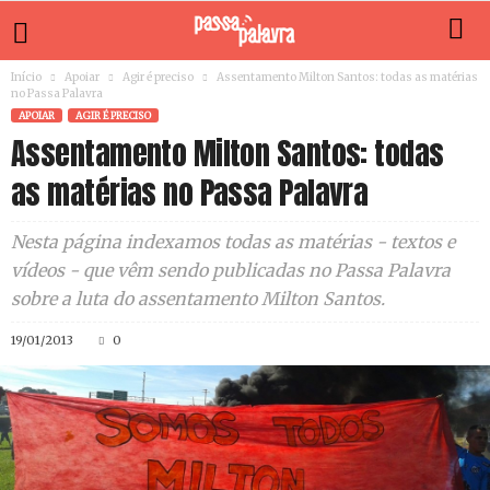
Início
Apoiar
Agir é preciso
Assentamento Milton Santos: todas as matérias
no Passa Palavra
APOIAR
AGIR É PRECISO
Assentamento Milton Santos: todas
as matérias no Passa Palavra
Nesta página indexamos todas as matérias - textos e
vídeos - que vêm sendo publicadas no Passa Palavra
sobre a luta do assentamento Milton Santos.
19/01/2013
0