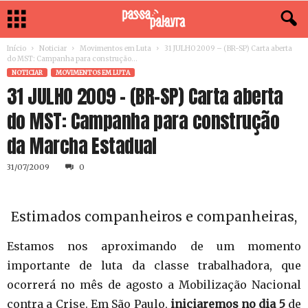
Início
Noticiar
Movimentos em Luta
31 JULHO 2009 – (BR-SP) Carta aberta
do MST: Campanha para construção...
NOTICIAR
MOVIMENTOS EM LUTA
31 JULHO 2009 – (BR-SP) Carta aberta
do MST: Campanha para construção
da Marcha Estadual
31/07/2009
0
Estimados companheiros e companheiras,
Estamos nos aproximando de um momento
importante de luta da classe trabalhadora, que
ocorrerá no mês de agosto a Mobilização Nacional
contra a Crise. Em São Paulo,
iniciaremos
no dia 5
de