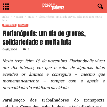
Início
Noticiar
Brasil
Florianópolis: um dia de greves, solidariedade e muita
luta
NOTICIAR
BRASIL
Florianópolis: um dia de greves,
solidariedade e muita luta
04/11/2009
4
Nesta terça-feira, 03 de novembro, Florianópolis viveu
um dia intenso, em que o calor de algumas lutas
acendeu os ânimos e conseguiu
–
mesmo que
momentaneamente – romper com a apatia e
normalidade do cotidiano da cidade.
Paralisação dos trabalhadores do transporte
coletivo. Greve dos trabalhadores e trabalhadoras da