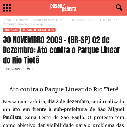
Início
Noticiar
Movimentos em Luta
30 NOVEMBRO 2009 – (BR-SP) 02 de
Dezembro: Ato contra o Parque...
NOTICIAR
MOVIMENTOS EM LUTA
30 NOVEMBRO 2009 – (BR-SP) 02 de
Dezembro: Ato contra o Parque Linear
do Rio Tietê
30/11/2009
0
Ato contra o Parque Linear do Rio Tietê
Nessa quarta-feira,
dia 2 de dezembro
, será realizado
um
ato em frente à sub-prefeitura de São Miguel
Paulista
, Zona Leste de São Paulo. O protesto tem
como objetivo dar visibilidade para o problema das