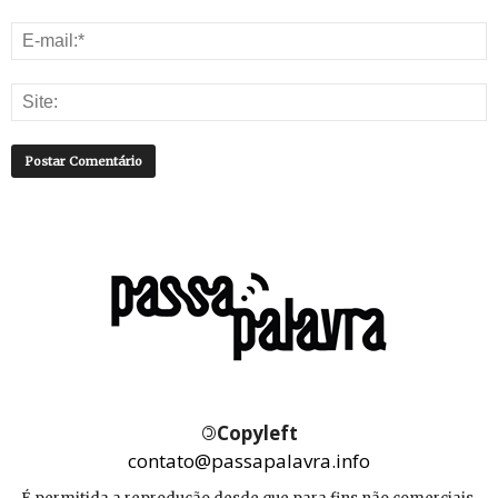
©
Copyleft
contato@passapalavra.info