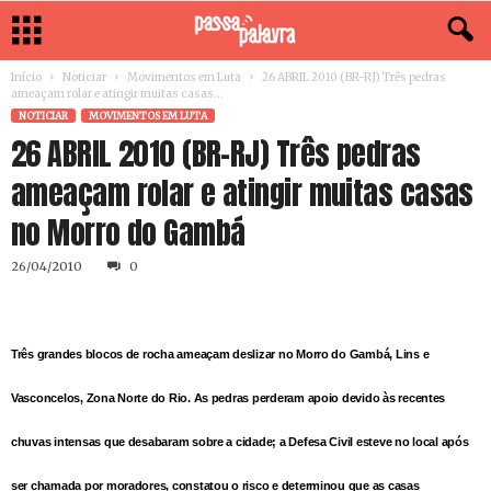
Início
Noticiar
Movimentos em Luta
26 ABRIL 2010 (BR-RJ) Três pedras
ameaçam rolar e atingir muitas casas...
NOTICIAR
MOVIMENTOS EM LUTA
26 ABRIL 2010 (BR-RJ) Três pedras
ameaçam rolar e atingir muitas casas
no Morro do Gambá
26/04/2010
0
Três grandes blocos de rocha ameaçam deslizar no Morro do Gambá, Lins e
Vasconcelos, Zona Norte do Rio. As pedras perderam apoio devido às recentes
chuvas intensas que desabaram sobre a cidade; a Defesa Civil esteve no local após
ser chamada por moradores, constatou o risco e determinou que as casas