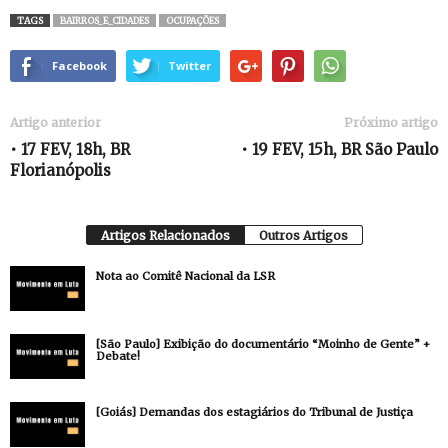
TAGS
BAIRROS_E_CIDADES
OCUPAÇÕES
Facebook
Twitter
Artigo anterior
Próximo artigo
• 17 FEV, 18h, BR
• 19 FEV, 15h, BR São Paulo
Florianópolis
Artigos Relacionados
Outros Artigos
Nota ao Comitê Nacional da LSR
[São Paulo] Exibição do documentário “Moinho de Gente” +
Debate!
[Goiás] Demandas dos estagiários do Tribunal de Justiça