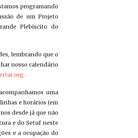
. Estamos programando
ussão de um Projeto
rande Plebiscito do
des, lembrando que o
nhar nosso calendário
bertar.org
.
a, acompanhamos uma
linhas e horários (em
amos desde já que não
ura e do Setuf neste
ções e a ocupação do