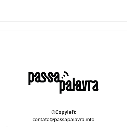
©
Copyleft
contato@passapalavra.info