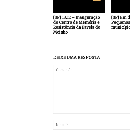
[SP] 13.12 – Inauguração
[SP] Em 
do Centro de Memória e
Pequenos 
Resistência da Favela do
município
Moinho
DEIXE UMA RESPOSTA