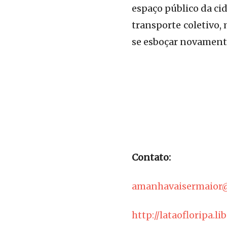
espaço público da cid
transporte coletivo,
se esboçar novamente
Contato:
amanhavaisermaior
http://lataofloripa.li