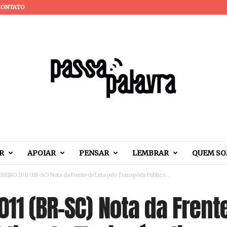
CONTATO
R
APOIAR
PENSAR
LEMBRAR
QUEM S
REIRO 2011 (BR-SC) Nota da Frente de Luta pelo Transporte Público...
011 (BR-SC) Nota da Frent