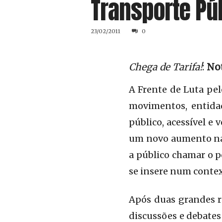
Transporte Púb
23/02/2011
0
Chega de Tarifa!
:
Not
A Frente de Luta pel
movimentos, entida
público, acessível e
um novo aumento nas 
a público chamar o p
se insere num contex
Após duas grandes r
discussões e debates