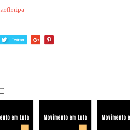
taofloripa
Twitter