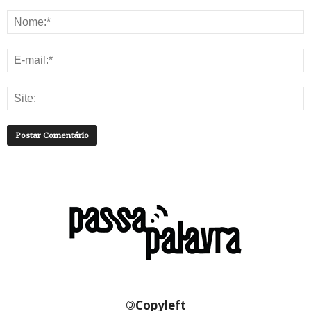
©
Copyleft