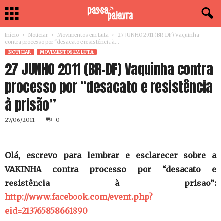
Início
Noticiar
Movimentos em Luta
27 JUNHO 2011 (BR-DF) Vaquinha
contra processo por “desacato e resistência à...
NOTICIAR
MOVIMENTOS EM LUTA
27 JUNHO 2011 (BR-DF) Vaquinha contra
processo por “desacato e resistência
27/06/2011
0
Olá, escrevo para lembrar e esclarecer sobre a
VAKINHA contra processo por “desacato e
resistência à prisao”:
http://www.facebook.com/event.php?
eid=213765858661890