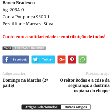
Banco Bradesco
Ag. 2094-0
Conta Poupança 9500-1
Percilliane Marrara Silva
Conto com a solidariedade e contribuição de todos!
TAGS
REPRESSÃO_E_LIBERDADES
Facebook
Twitter
Artigo anterior
Próximo artigo
Domingo na Marcha (2ª
O reitor Rodas e a crise da
parte)
segurança: a doutrina
uspiana do choque
Artigos Relacionados
Outros Artigos