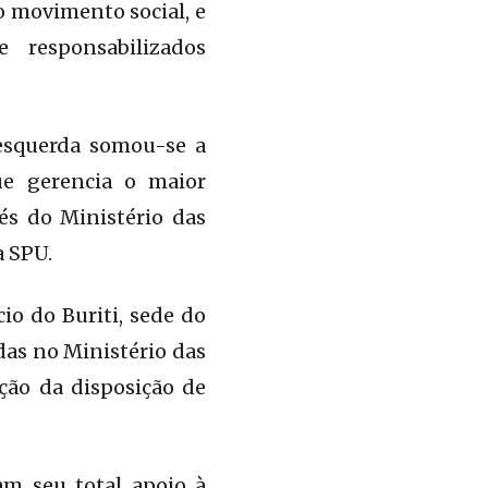
o movimento social, e
 responsabilizados
esquerda somou-se a
ue gerencia o maior
és do Ministério das
a SPU.
o do Buriti, sede do
das no Ministério das
ção da disposição de
am seu total apoio à