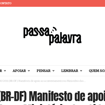
CONTATO
R
APOIAR
PENSAR
LEMBRAR
QUEM S
O 2011 (BR-DF) Manifesto de apoio ao acorrentamento no Ministério das...
(BR-DF) Manifesto de apo