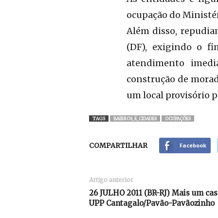
ocupação do Ministér
Além disso, repudia
(DF), exigindo o f
atendimento imedia
construção de morad
um local provisório p
TAGS
BAIRROS_E_CIDADES
OCUPAÇÕES
COMPARTILHAR
Facebook
Artigo anterior
26 JULHO 2011 (BR-RJ) Mais um caso
UPP Cantagalo/Pavão-Pavãozinho