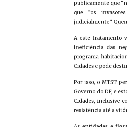
publicamente que “nã
que “os invasores
judicialmente”. Quem
A este tratamento 
ineficiência das n
programa habitacion
Cidades e pode desti
Por isso, o MTST pe
Governo do DF, e est
Cidades, inclusive 
resistência até a vitór
As entidades e figu