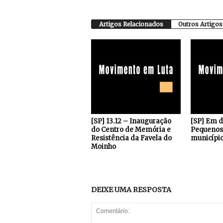
Artigos Relacionados
Outros Artigos
[SP] 13.12 – Inauguração
[SP] Em 
do Centro de Memória e
Pequenos 
Resistência da Favela do
município
Moinho
DEIXE UMA RESPOSTA