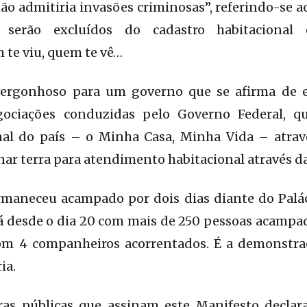
o admitiria invasões criminosas”, referindo-se a
 serão excluídos do cadastro habitacional e
 te viu, quem te vê…
vergonhoso para um governo que se afirma de 
egociações conduzidas pelo Governo Federal, q
al do país – o Minha Casa, Minha Vida – atrav
nar terra para atendimento habitacional através d
rmaneceu acampado por dois dias diante do Paláci
á desde o dia 20 com mais de 250 pessoas acampa
com 4 companheiros acorrentados. É a demonstra
ia.
ras públicas que assinam este Manifesto declar