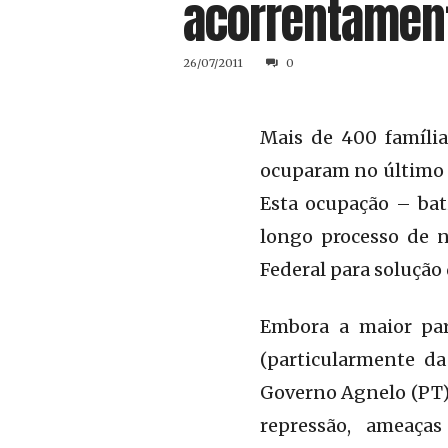
acorrentament
26/07/2011
0
Mais de 400 famíli
ocuparam no último d
Esta ocupação – bat
longo processo de n
Federal para solução
Embora a maior part
(particularmente d
Governo Agnelo (PT) 
repressão, ameaça