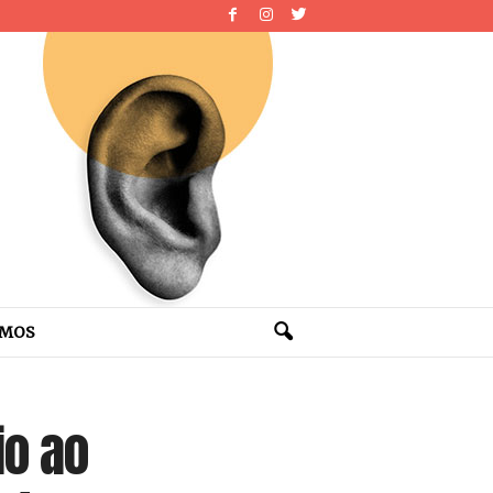
OMOS
io ao