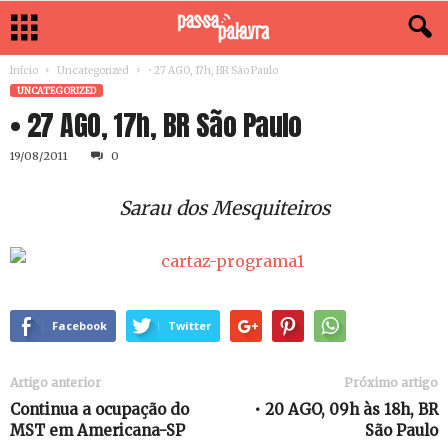
Início
Uncategorized
• 27 AGO, 17h, BR São Paulo
UNCATEGORIZED
• 27 AGO, 17h, BR São Paulo
19/08/2011
0
Sarau dos Mesquiteiros
Facebook
Twitter
Artigo anterior
Próximo artigo
Continua a ocupação do
• 20 AGO, 09h às 18h, BR
MST em Americana-SP
São Paulo