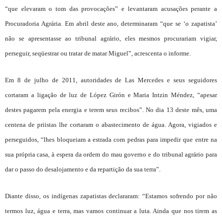
“que elevaram o tom das provocações” e levantaram acusações perante a
Procuradoria Agrária. Em abril deste ano, determinaram “que se ‘o zapatista’
não se apresentasse ao tribunal agrário, eles mesmos procurariam vigiar,
perseguir, seqüestrar ou tratar de matar Miguel”, acrescenta o informe.
Em 8 de julho de 2011, autoridades de Las Mercedes e seus seguidores
cortaram a ligação de luz de López Girón e Maria Intzin Méndez, “apesar
destes pagarem pela energia e terem seus recibos”. No dia 13 deste mês, uma
centena de priistas lhe cortaram o abastecimento de água. Agora, vigiados e
perseguidos, “lhes bloqueiam a estrada com pedras para impedir que entre na
sua própria casa, à espera da ordem do mau governo e do tribunal agrário para
dar o passo do desalojamento e da repartição da sua terra”.
Diante disso, os indígenas zapatistas declararam: “Estamos sofrendo por não
termos luz, água e terra, mas vamos continuar a luta. Ainda que nos tirem as