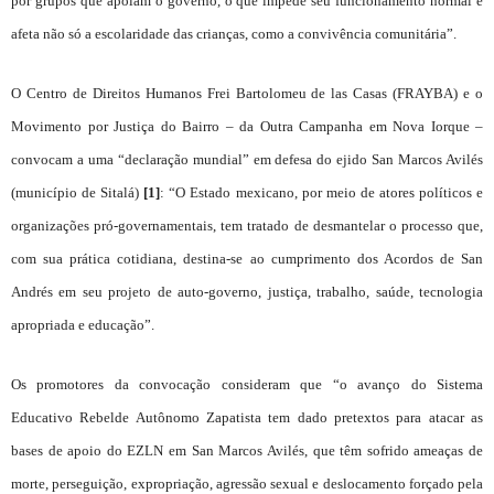
por grupos que apóiam o governo, o que impede seu funcionamento normal e
afeta não só a escolaridade das crianças, como a convivência comunitária”.
O Centro de Direitos Humanos Frei Bartolomeu de las Casas (FRAYBA) e o
Movimento por Justiça do Bairro – da Outra Campanha em Nova Iorque –
convocam a uma “declaração mundial” em defesa do ejido San Marcos Avilés
(município de Sitalá)
[1]
: “O Estado mexicano, por meio de atores políticos e
organizações pró-governamentais, tem tratado de desmantelar o processo que,
com sua prática cotidiana, destina-se ao cumprimento dos Acordos de San
Andrés em seu projeto de auto-governo, justiça, trabalho, saúde, tecnologia
apropriada e educação”.
Os promotores da convocação consideram que “o avanço do Sistema
Educativo Rebelde Autônomo Zapatista tem dado pretextos para atacar as
bases de apoio do EZLN em San Marcos Avilés, que têm sofrido ameaças de
morte, perseguição, expropriação, agressão sexual e deslocamento forçado pela