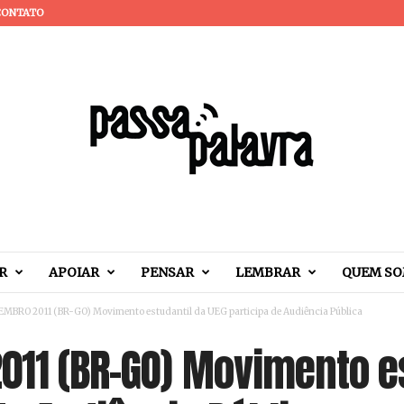
CONTATO
R
APOIAR
PENSAR
LEMBRAR
QUEM S
EMBRO 2011 (BR-GO) Movimento estudantil da UEG participa de Audiência Pública
011 (BR-GO) Movimento e