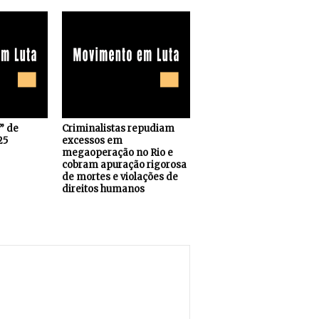
s” de
Criminalistas repudiam
25
excessos em
megaoperação no Rio e
cobram apuração rigorosa
de mortes e violações de
direitos humanos