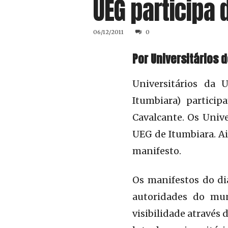
UEG participa 
06/12/2011
0
Por Universitários 
Universitários da 
Itumbiara) partici
Cavalcante. Os Univ
UEG de Itumbiara. Ai
manifesto.
Os manifestos do di
autoridades do mun
visibilidade através