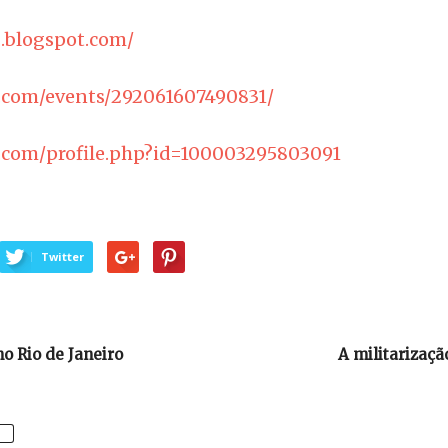
g.blogspot.com/
.com/events/292061607490831/
.com/profile.php?id=100003295803091
Twitter
o Rio de Janeiro
A militarizaçã