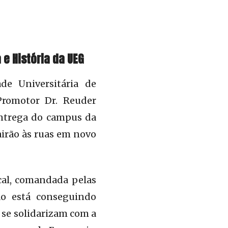
e História da UEG
de Universitária de
Promotor Dr. Reuder
entrega do campus da
airão às ruas em novo
cal, comandada pelas
ão está conseguindo
 se solidarizam com a