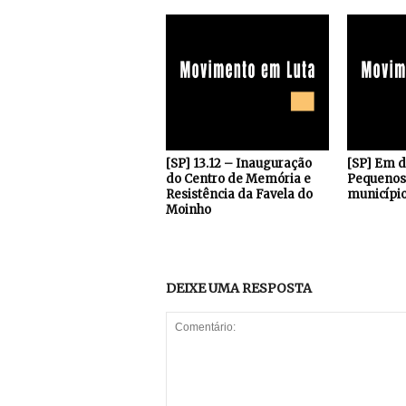
[SP] 13.12 – Inauguração
[SP] Em 
do Centro de Memória e
Pequenos 
Resistência da Favela do
município
Moinho
DEIXE UMA RESPOSTA