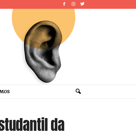
OMOS
studantil da