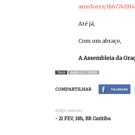
arredores/186774191
Até já,
Com um abraço,
A Assembleia da Gra
TAGS
BAIRROS_E_CIDADES
COMPARTILHAR
Facebook
Artigo anterior
• 21 FEV, 18h, BR Curitiba