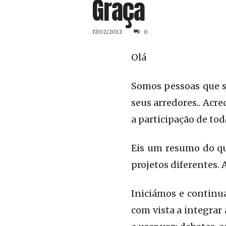
Graça
17/02/2012
0
Olá
Somos pessoas que s
seus arredores.. Acr
a participação de to
Eis um resumo do que
projetos diferentes
Iniciámos e continua
com vista a integra