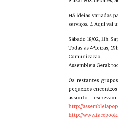
e usar voz: debates, a
Há ideias variadas p
serviços…). Aqui vai
Sábado 18/02, 11h, S
Todas as 4ªfeiras, 1
Comunicação
Assembleia Geral: to
Os restantes grupos
pequenos encontros 
assunto, escreva
http://assembleiapo
http://www.faceboo