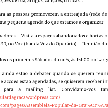
cções de rua, artigos, canções, críticas…
ara as pessoas promoverem a entreajuda (rede de p
 uma pequena agenda do que estamos a organizar:
apadores – Visita a espaços abandonados e hortas n
9h30, no Vox (bar da Voz do Operário) – Reunião do
dos os primeiros Sábados do mês, às 15h00 no Larg
 ainda estão a debater quando se querem reunir
e acções estão agendadas, se quiserem receber in
m para a mailing list. Convidamo-vos ta
pulardagraca.wordpress.com/
k.com/pages/Assembleia-Popular-da-Gra%C3%A7a