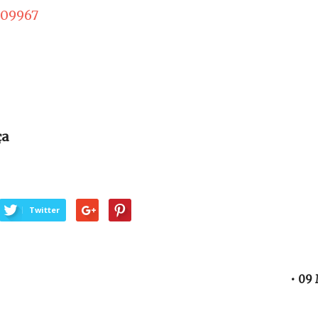
409967
ça
Twitter
• 09 