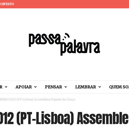
CONTATO
R
APOIAR
PENSAR
LEMBRAR
QUEM S
REIRO 2012 (PT-Lisboa) Assembleia Popular da Graça
012 (PT-Lisboa) Assemble