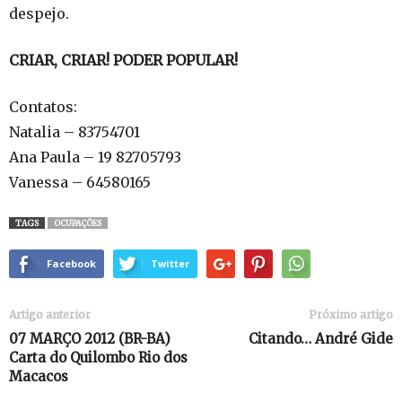
despejo.
CRIAR, CRIAR! PODER POPULAR!
Contatos:
Natalia – 83754701
Ana Paula – 19 82705793
Vanessa – 64580165
TAGS
OCUPAÇÕES
Facebook
Twitter
Artigo anterior
Próximo artigo
07 MARÇO 2012 (BR-BA)
Citando… André Gide
Carta do Quilombo Rio dos
Macacos