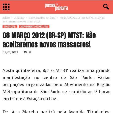
Início
Noticiar
Movimentos em Luta
08 MARÇO 2012 (BR-SP) MTST: Não
aceitaremos novos massacres!
NOTICIAR
MOVIMENTOS EM LUTA
08 MARÇO 2012 (BR-SP) MTST: Não
aceitaremos novos massacres!
08/03/2012
0
Nesta quinta-feira, 8/3, o MTST realiza uma grande
manifestação no centro de São Paulo. Várias
ocupações organizadas pelo Movimento na Região
Metropolitana de São Paulo se reunirão as 9 horas
em frente à Estação da Luz.
De lá, a Marcha partirá pela Avenida Tiradentes,