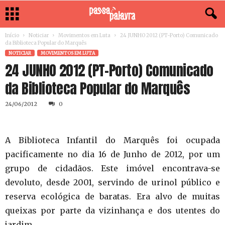
Início
Noticiar
Movimentos em Luta
24 JUNHO 2012 (PT-Porto)‏ Comunicado
da Biblioteca Popular do Marquês
NOTICIAR
MOVIMENTOS EM LUTA
24 JUNHO 2012 (PT-Porto)‏ Comunicado
da Biblioteca Popular do Marquês
24/06/2012
0
A Biblioteca Infantil do Marquês foi ocupada
pacificamente no dia 16 de Junho de 2012, por um
grupo de cidadãos. Este imóvel encontrava-se
devoluto, desde 2001, servindo de urinol público e
reserva ecológica de baratas. Era alvo de muitas
queixas por parte da vizinhança e dos utentes do
jardim.