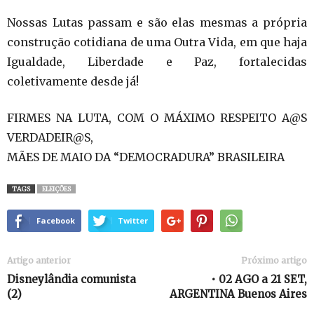
Nossas Lutas passam e são elas mesmas a própria
construção cotidiana de uma Outra Vida, em que haja
Igualdade, Liberdade e Paz, fortalecidas
coletivamente desde já!
FIRMES NA LUTA, COM O MÁXIMO RESPEITO A@S
VERDADEIR@S,
MÃES DE MAIO DA “DEMOCRADURA” BRASILEIRA
TAGS
ELEIÇÕES
Facebook
Twitter
Artigo anterior
Próximo artigo
Disneylândia comunista
• 02 AGO a 21 SET,
(2)
ARGENTINA Buenos Aires