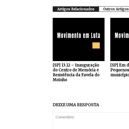
Artigos Relacionados
Outros Artigos
[SP] 13.12 – Inauguração
[SP] Em 
do Centro de Memória e
Pequenos 
Resistência da Favela do
município
Moinho
DEIXE UMA RESPOSTA