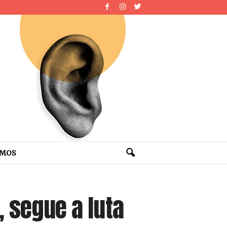
OMOS
, segue a luta