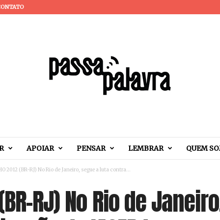
CONTATO
R
APOIAR
PENSAR
LEMBRAR
QUEM S
O 2012 (BR-RJ) No Rio de Janeiro, segue a luta contra...
(BR-RJ) No Rio de Janeiro