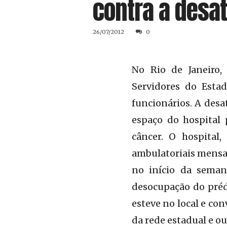
contra a desat
26/07/2012
0
No Rio de Janeiro,
Servidores do Estad
funcionários. A desa
espaço do hospital
câncer. O hospital
ambulatoriais mensais
no início da seman
desocupação do préd
esteve no local e co
da rede estadual e ou