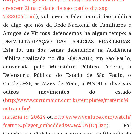
crescem-21-na-cidade-de-sao-paulo-diz-ssp-
5588005.html
), voltou-se a falar na opinião pública
de algo que nós da Rede Nacional de Familiares e
Amigos de Vítimas defendemos há algum tempo: a
DESMILITARIZAÇÃO DAS POLÍCIAS BRASILEIRAS.
Este foi um dos temas defendidos na Audiência
Pública realizada no dia 26/07/2012, em São Paulo,
convocada pelo Ministério Público Federal, a
Defensoria Pública do Estado de São Paulo, o
Condepe-SP, as Mães de Maio, o MNDH e diversos
outros movimentos do estado
(
http://www.cartamaior.com.br/templates/materiaM
ostrar.cfm?
materia_id=20624
ou
http://www.youtube.com/watch?
feature=player_embedded&v=w410YJOqOzg
). Foi
também o quê defendeu o professor de filosofia da