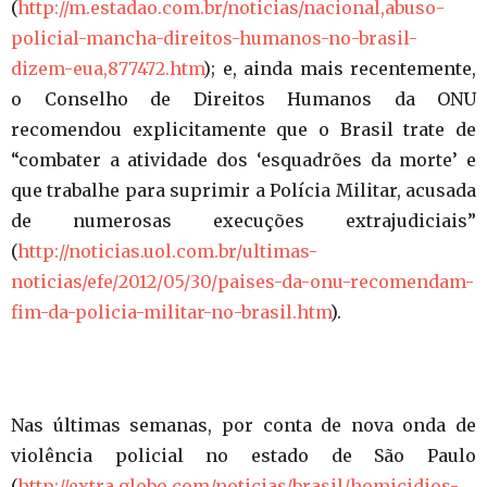
(
http://m.estadao.com.br/noticias/nacional,abuso-
policial-mancha-direitos-humanos-no-brasil-
dizem-eua,877472.htm
); e, ainda mais recentemente,
o Conselho de Direitos Humanos da ONU
recomendou explicitamente que o Brasil trate de
“combater a atividade dos ‘esquadrões da morte’ e
que trabalhe para suprimir a Polícia Militar, acusada
de numerosas execuções extrajudiciais”
(
http://noticias.uol.com.br/ultimas-
noticias/efe/2012/05/30/paises-da-onu-recomendam-
fim-da-policia-militar-no-brasil.htm
).
Nas últimas semanas, por conta de nova onda de
violência policial no estado de São Paulo
(
http://extra.globo.com/noticias/brasil/homicidios-