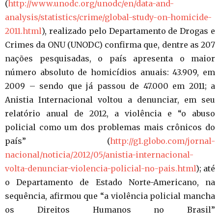
(
http://www.unodc.org/unodc/en/data-and-
analysis/statistics/crime/global-study-on-homicide-
2011.html
), realizado pelo Departamento de Drogas e
Crimes da ONU (UNODC) confirma que, dentre as 207
nações pesquisadas, o país apresenta o maior
número absoluto de homicídios anuais: 43.909, em
2009 – sendo que já passou de 47.000 em 2011; a
Anistia Internacional voltou a denunciar, em seu
relatório anual de 2012, a violência e “o abuso
policial como um dos problemas mais crônicos do
país” (
http://g1.globo.com/jornal-
nacional/noticia/2012/05/anistia-internacional-
volta-denunciar-violencia-policial-no-pais.html
); até
o Departamento de Estado Norte-Americano, na
sequência, afirmou que “a violência policial mancha
os Direitos Humanos no Brasil”