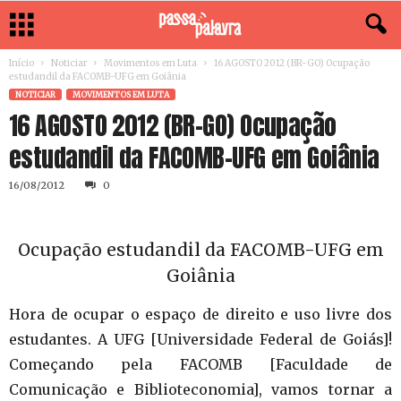
Início
Noticiar
Movimentos em Luta
16 AGOSTO 2012 (BR-GO) Ocupação
estudandil da FACOMB-UFG em Goiânia
NOTICIAR
MOVIMENTOS EM LUTA
16 AGOSTO 2012 (BR-GO) Ocupação
estudandil da FACOMB-UFG em Goiânia
16/08/2012
0
Ocupação estudandil da FACOMB-UFG em
Goiânia
Hora de ocupar o espaço de direito e uso livre dos
estudantes. A UFG [Universidade Federal de Goiás]!
Começando pela FACOMB [Faculdade de
Comunicação e Biblioteconomia], vamos tornar a