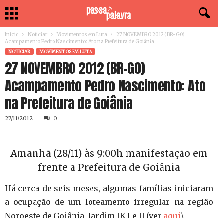
Início
Noticiar
Movimentos em Luta
27 NOVEMBRO 2012 (BR-GO)
Acampamento Pedro Nascimento: Ato na Prefeitura de Goiânia
NOTICIAR
MOVIMENTOS EM LUTA
27 NOVEMBRO 2012 (BR-GO)
Acampamento Pedro Nascimento: Ato
na Prefeitura de Goiânia
27/11/2012
0
Amanhã (28/11) às 9:00h manifestação em
frente a Prefeitura de Goiânia
Há cerca de seis meses, algumas famílias iniciaram
a ocupação de um loteamento irregular na região
Noroeste de Goiânia, Jardim JK I e II (ver
aqui
).