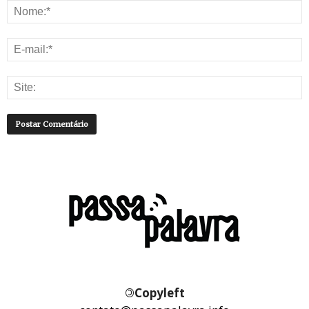
©
Copyleft