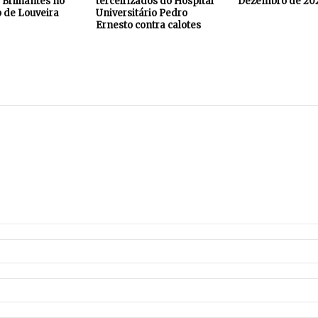
Brilhantes no
terceirizados do Hospital
Dezembro de 20
 de Louveira
Universitário Pedro
Ernesto contra calotes