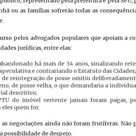
público, representado pela prefeitura e pela SPU,
nhã ou as famílias sofrerão todas as consequênci
e.
curso pelos advogados populares que apoiam a 
ades jurídicas, entre elas:
 abandonado há mais de 34 anos, sinalizando rete
especulativa e contrariando o Estatuto das Cidades
o de reintegração de posse omitiu deliberadament
no, de posse velha, o que demandaria a individua
ial descritivo;
PTU do imóvel vertente jamais foram pagas, pe
 eles quem for.
 as negociações ainda não foram frutíferas. Não 
 possibilidade de despejo.