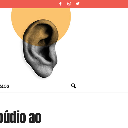
OMOS
púdio ao