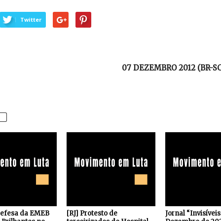
Twitter
07 DEZEMBRO 2012 (BR-SC)
defesa da EMEB
[RJ] Protesto de
Jornal “Invisívei