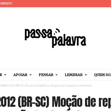
CONTATO
R
APOIAR
PENSAR
LEMBRAR
QUEM S
EMBRO 2012 (BR-SC) Moção de repúdio ao despejo da Ocupação Contestado
012 (BR-SC) Moção de re