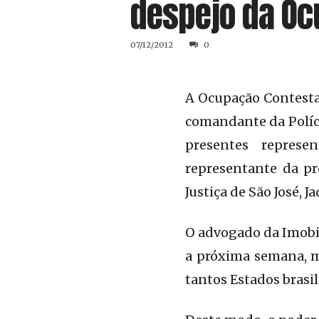
despejo da Oc
07/12/2012
0
A Ocupação Contestad
comandante da Políc
presentes represe
representante da pr
Justiça de São José, Ja
O advogado da Imobil
a próxima semana, m
tantos Estados brasil