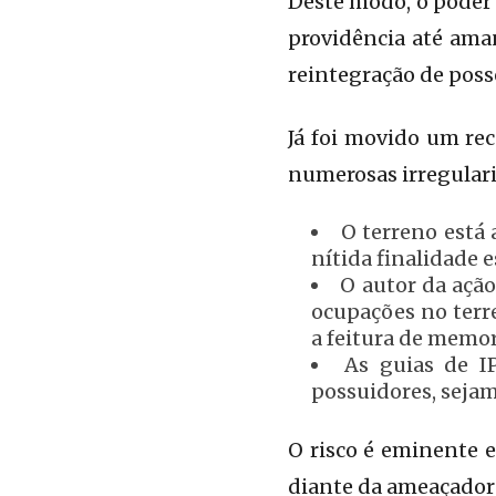
Deste modo, o poder 
providência até ama
reintegração de poss
Já foi movido um re
numerosas irregularid
O terreno está
nítida finalidade 
O autor da açã
ocupações no terre
a feitura de memor
As guias de I
possuidores, sejam
O risco é eminente e
diante da ameaçadora