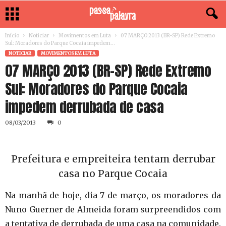
Início
Noticiar
Movimentos em Luta
07 MARÇO 2013 (BR-SP) Rede Extremo
Sul: Moradores do Parque Cocaia impedem...
NOTICIAR
MOVIMENTOS EM LUTA
07 MARÇO 2013 (BR-SP) Rede Extremo
Sul: Moradores do Parque Cocaia
impedem derrubada de casa
08/03/2013
0
Prefeitura e empreiteira tentam derrubar
casa no Parque Cocaia
Na manhã de hoje, dia 7 de março, os moradores da
Nuno Guerner de Almeida foram surpreendidos com
a tentativa de derrubada de uma casa na comunidade.