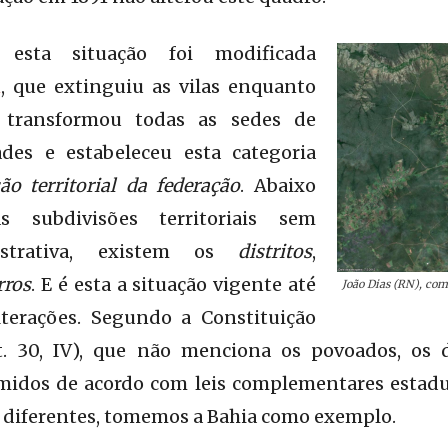
sta situação foi modificada
1
, que extinguiu as vilas enquanto
l, transformou todas as sedes de
des e estabeleceu esta categoria
ão territorial da federação
. Abaixo
 subdivisões territoriais sem
istrativa, existem os
distritos
,
rros
. E é esta a situação vigente até
João Dias (RN), com 
terações. Segundo a Constituição
t. 30, IV), que não menciona os povoados, os di
midos de acordo com leis complementares estadu
s diferentes, tomemos a Bahia como exemplo.