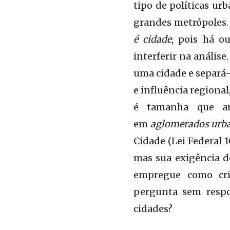
tipo de políticas urb
grandes metrópoles. 
é cidade
, pois há ou
interferir na análise
uma cidade e separá-l
e influência regiona
é tamanha que arq
em
aglomerados urb
Eunápolis (BA), 281º município brasileiro (100.196 h
Cidade (Lei Federal 1
menor cidade média baiana
mas sua exigência d
empregue como crit
pergunta sem respo
cidades?