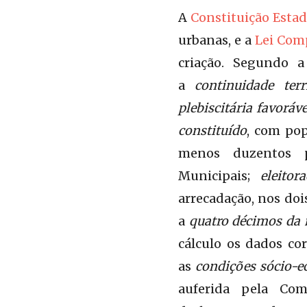
A
Constituição Estad
urbanas, e a
Lei Com
criação. Segundo a
a
continuidade terri
plebiscitária favoráve
constituído
, com pop
menos duzentos p
Municipais;
eleito
arrecadação, nos doi
a
quatro décimos da 
cálculo os dados co
as
condições sócio-
auferida pela Com