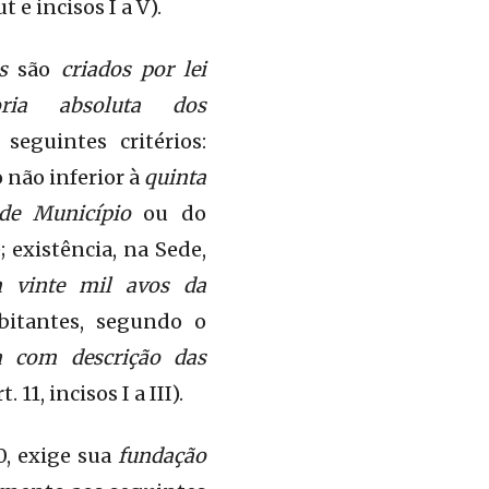
e incisos I a V).
s
são
criados por lei
ria absoluta dos
eguintes critérios:
 não inferior à
quinta
 de Município
ou do
 existência, na Sede,
m vinte mil avos da
bitantes, segundo o
a com descrição das
 11, incisos I a III).
, exige sua
fundação