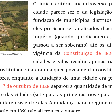
O único critério incontroverso 
cidade parece ser o da legislaç
fundação de municípios, distritos
eles precisam ser analisados dia
Império (quando, juridicamente,
passou a ser soberano) até os di
vigência da
Constituição de 182
s (foto RSMDzancan)
cidades e vilas residiu apenas n
instituíam: vila era qualquer povoamento constit
ores, enquanto a fundação de uma cidade era pr
 1º de outubro de 1828
separou a quantidade de 
 e das cidades (sete para as primeiras, nove para
diferenças entre elas. A mudança para o regime 
ação em 1891 não alterou este quadro.