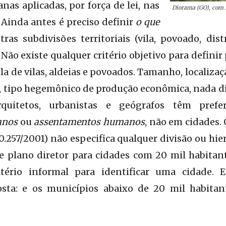
anas aplicadas, por força de lei, nas
Diorama (GO), com 2
Ainda antes é preciso definir
o que
tras subdivisões territoriais (vila, povoado, dis
. Não existe qualquer critério objetivo para defini
a de vilas, aldeias e povoados. Tamanho, localizaç
l, tipo hegemônico de produção econômica, nada di
uitetos, urbanistas e geógrafos têm prefer
anos
ou
assentamentos humanos
, não em cidades.
abitantes) e
0.257/2001) não especifica qualquer divisão ou hie
e plano diretor para cidades com 20 mil habitan
ério informal para identificar uma cidade. E
sta: e os municípios abaixo de 20 mil habitan