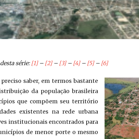
desta série:
[1]
–
[2]
–
[3]
–
[4]
–
[5]
–
[6]
 preciso saber, em termos bastante
distribuição da população brasileira
cípios que compõem seu território
idades existentes na rede urbana
aves institucionais encontrados para
nicípios de menor porte o mesmo