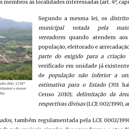
membros às localidades interessadas (art. 4º, caput 
Segundo a mesma lei, os
distrito
municipal votada pela maio
vereadores
quando atendem aos s
população, eleitorado e arrecadação
parte do exigido para a criação
verificado em unidade já existente;
de
população não inferior a u
dia (BA), 5.238º
estimativa para o Estado
(701 ha
bitantes) e menor
Censo 2010);
delimitação da áre
hia
respectivas divisas
(LCE 002/1990, art.
ados
, também regulamentada pela LCE 0002/1990