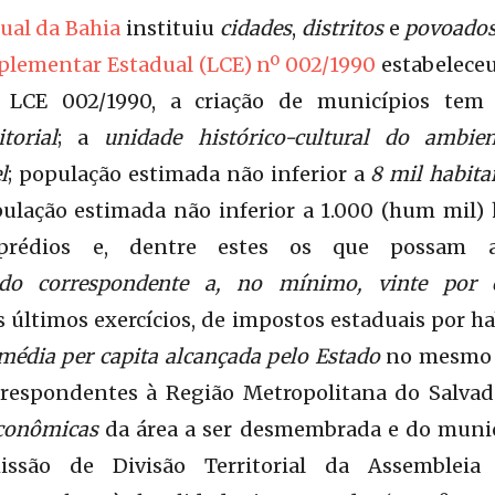
ual da Bahia
instituiu
cidades
,
distritos
e
povoado
plementar Estadual (LCE) nº 002/1990
estabeleceu
 LCE 002/1990, a criação de municípios tem
torial
; a
unidade histórico-cultural do ambie
l
; população estimada não inferior a
8 mil habita
ulação estimada não inferior a 1.000 (hum mil) 
rédios e, dentre estes os que possam ab
rado correspondente a, no mínimo, vinte por 
s últimos exercícios, de impostos estaduais por ha
média per capita alcançada pelo Estado
no mesmo 
rrespondentes à Região Metropolitana do Salvad
econômicas
da área a ser desmembrada e do munic
issão de Divisão Territorial da Assembleia 