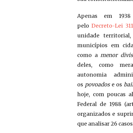
Apenas em 1938 e
pelo
Decreto-Lei 31
unidade territoria
municípios em cida
como a
menor divis
deles, como meras
autonomia admin
os
povoados
e os
bai
hoje, com poucas al
Federal de 1988 (ar
organizados e supri
que analisar 26 caso