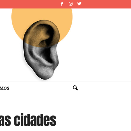
OMOS
as cidades