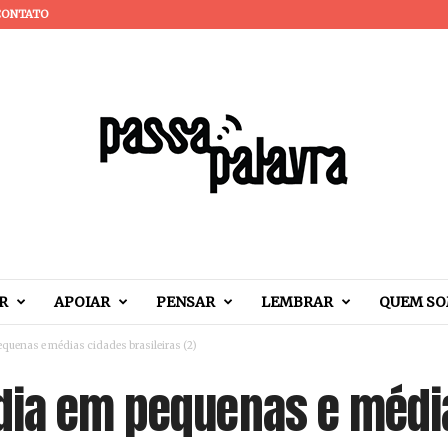
CONTATO
R
APOIAR
PENSAR
LEMBRAR
QUEM S
quenas e médias cidades brasileiras (2)
dia em pequenas e médi