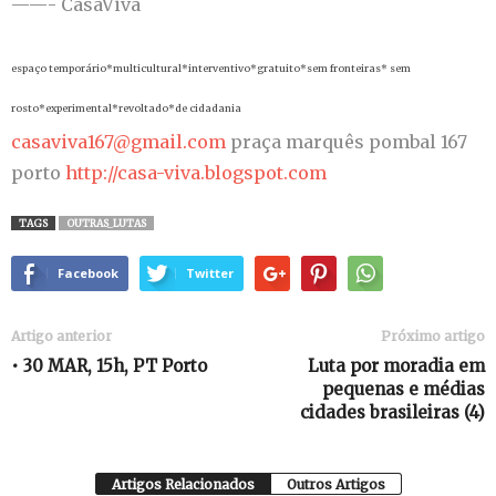
——- CasaViva
espaço temporário*multicultural*interventivo*gratuito*sem fronteiras* sem
rosto*experimental*revoltado*de cidadania
casaviva167@gmail.com
praça marquês pombal 167
porto
http://casa-viva.blogspot.com
TAGS
OUTRAS_LUTAS
Facebook
Twitter
Artigo anterior
Próximo artigo
• 30 MAR, 15h, PT Porto
Luta por moradia em
pequenas e médias
cidades brasileiras (4)
Artigos Relacionados
Outros Artigos