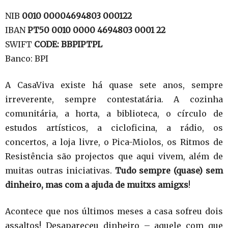
NIB
0010 00004694803 000122
IBAN
PT50 0010 0000 4694803 0001 22
SWIFT
CODE: BBPIPTPL
Banco: BPI
A CasaViva existe há quase sete anos, sempre
irreverente, sempre contestatária. A cozinha
comunitária, a horta, a biblioteca, o círculo de
estudos artísticos, a cicloficina, a rádio, os
concertos, a loja livre, o Pica-Miolos, os Ritmos de
Resistência são projectos que aqui vivem, além de
muitas outras iniciativas.
Tudo sempre (quase) sem
dinheiro, mas com a ajuda de muitxs amigxs
!
Acontece que nos últimos meses a casa sofreu dois
assaltos! Desapareceu dinheiro – aquele com que