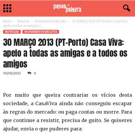
Início
Noticiar
Movimentos em Luta
30 MARÇO 2013 (PT-Porto) Casa Viva:
apelo a todas as amigas e...
NOTICIAR
MOVIMENTOS EM LUTA
30 MARÇO 2013 (PT-Porto) Casa Viva:
apelo a todas as amigas e a todos os
amigos
30/03/2013
0
Por muito que queira contrariar os vícios desta
sociedade, a CasaViva ainda não conseguiu escapar
às regras do mercado: ou paga contas ou morre. Para
que continue a resistir, precisa de guito. Se quiseres
ajudar, envia o que puderes para: