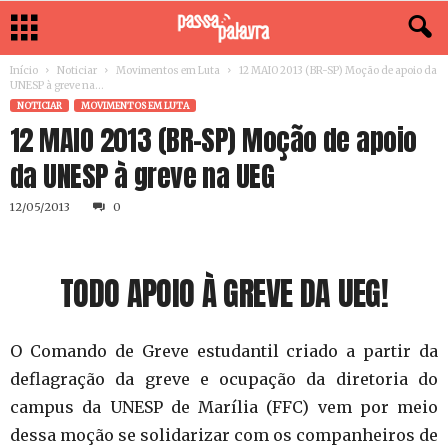
Início
Noticiar
Movimentos em Luta
12 MAIO 2013 (BR-SP) Moção de apoio da
UNESP à greve na...
NOTICIAR
MOVIMENTOS EM LUTA
12 MAIO 2013 (BR-SP) Moção de apoio
da UNESP à greve na UEG
12/05/2013
0
TODO APOIO À GREVE DA UEG!
O Comando de Greve estudantil criado a partir da
deflagração da greve e ocupação da diretoria do
campus da UNESP de Marília (FFC) vem por meio
dessa moção se solidarizar com os companheiros de