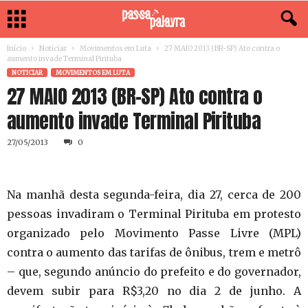
Início
Noticiar
Movimentos em Luta
27 MAIO 2013 (BR-SP) Ato contra o
aumento invade Terminal Pirituba
NOTICIAR
MOVIMENTOS EM LUTA
27 MAIO 2013 (BR-SP) Ato contra o
aumento invade Terminal Pirituba
27/05/2013
0
Na manhã desta segunda-feira, dia 27, cerca de 200
pessoas invadiram o Terminal Pirituba em protesto
organizado pelo Movimento Passe Livre (MPL)
contra o aumento das tarifas de ônibus, trem e metrô
– que, segundo anúncio do prefeito e do governador,
devem subir para R$3,20 no dia 2 de junho. A