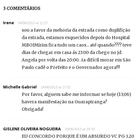
3 COMENTÁRIOS
Irene
04/06/2013 at 12:27
sou a favor da mehoria da estrada como duplifição
da estrada, estamos esquecidos depois do Hospital
MBOIMirim fica tudo um caos…até quando???? teve
dias de chegar em casa ás 23:00 da chego no jd.
Angela por volta das 20:00…ta difícil morar em São
Paulo cadê o Prefeito e o Governador agora!!!
Michelle Gabriel
14/06/2013 at 17:02
Por favor, alguem sabe me informar se hoje (13;06)
havera manifestação na Guarapiranga?
Obrigada!
GISLENE OLIVEIRA NOGUEIRA
18/06/2013 at 19:33
EU CONCORDO PORQUE É UM ABSURDO VC PG 3.20