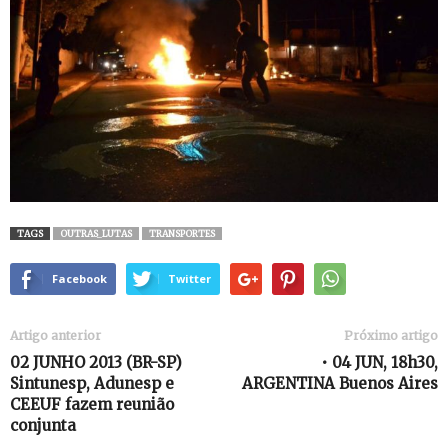
TAGS
OUTRAS_LUTAS
TRANSPORTES
Facebook
Twitter
Artigo anterior
Próximo artigo
02 JUNHO 2013 (BR-SP)
• 04 JUN, 18h30,
Sintunesp, Adunesp e
ARGENTINA Buenos Aires
CEEUF fazem reunião
conjunta