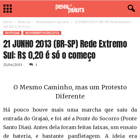
Início
Noticiar
Movimentos em Luta
21 JUNHO 2013 (BR-SP) Rede Extremo
Sul: R$ 0,20 é só o...
NOTICIAR
MOVIMENTOS EM LUTA
21 JUNHO 2013 (BR-SP) Rede Extremo
Sul: R$ 0,20 é só o começo
21/06/2013
1
O Mesmo Caminho, mas um Protesto
Diferente
Há pouco houve mais uma marcha que saiu da
entrada do Grajaú, e foi até a Ponte do Socorro (Ponte
Santo Dias). Antes dela foram feitas faixas, um ensaio
de bateria, e bastante panfletagem. A ideia era