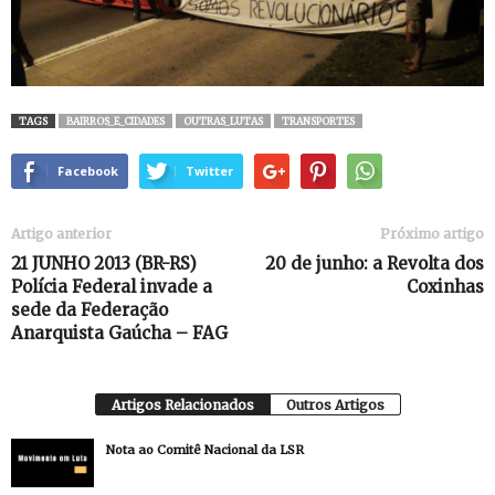
TAGS
BAIRROS_E_CIDADES
OUTRAS_LUTAS
TRANSPORTES
Facebook
Twitter
Artigo anterior
Próximo artigo
21 JUNHO 2013 (BR-RS)
20 de junho: a Revolta dos
Polícia Federal invade a
Coxinhas
sede da Federação
Anarquista Gaúcha – FAG
Artigos Relacionados
Outros Artigos
Nota ao Comitê Nacional da LSR