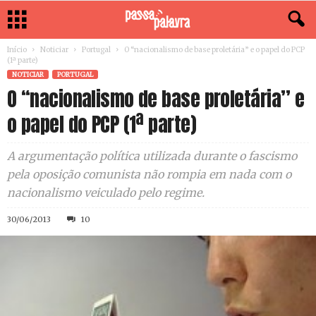
Início
Noticiar
Portugal
O “nacionalismo de base proletária” e o papel do PCP
(1ª parte)
NOTICIAR
PORTUGAL
O “nacionalismo de base proletária” e
o papel do PCP (1ª parte)
A argumentação política utilizada durante o fascismo
pela oposição comunista não rompia em nada com o
nacionalismo veiculado pelo regime.
30/06/2013
10