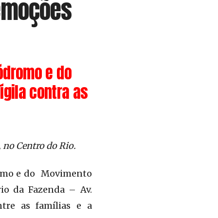
remoções
ódromo e do
gila contra as
 no Centro do Rio.
dromo e do Movimento
rio da Fazenda – Av.
tre as famílias e a