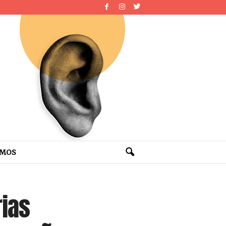
OMOS
rias