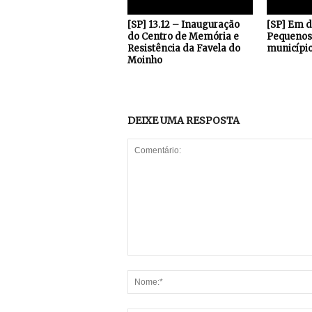
[SP] 13.12 – Inauguração
[SP] Em 
do Centro de Memória e
Pequenos 
Resistência da Favela do
município
Moinho
DEIXE UMA RESPOSTA