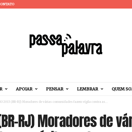
CONTATO
R
APOIAR
PENSAR
LEMBRAR
QUEM S
O 2013 (BR-RJ) Moradores de várias comunidades fazem vígila contra as...
(BR-RJ) Moradores de vá