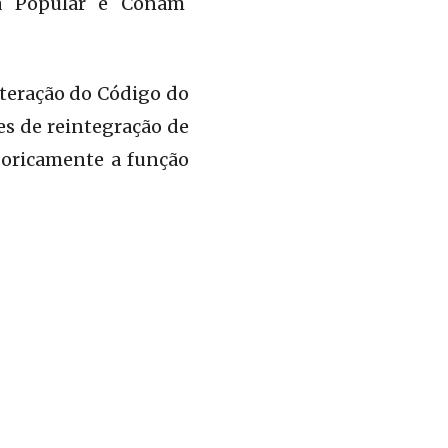
ia Popular e Conam
teração do Código do
es de reintegração de
goricamente a função