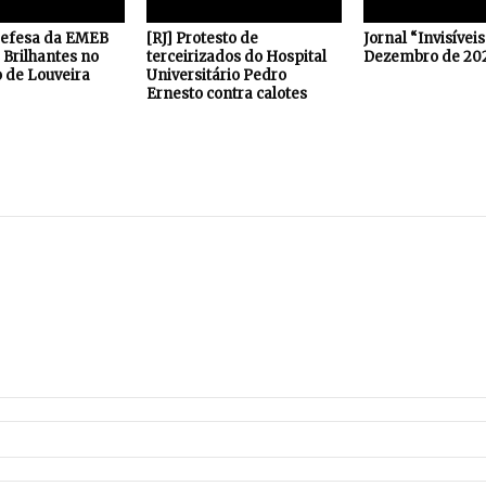
defesa da EMEB
[RJ] Protesto de
Jornal “Invisívei
Brilhantes no
terceirizados do Hospital
Dezembro de 20
 de Louveira
Universitário Pedro
Ernesto contra calotes