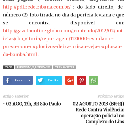
http://pdf.redetribuna.com.br/
; do lado direito, de
número (2), foto tirada no dia da perícia leviana e que
se encontra disponível em:
http://gazetaonline.globo.com/_conteudo/2012/02/not
icias/cbn_vitoria/reportagem/1121000-estudante-
preso-com-explosivos-deixa-prisao-veja-explosao-
da-bomba.html .
TAGS
REPRESSÃO_E_LIBERDADES
TRANSPORTES
Facebook
Twitter
Artigo anterior
Próximo artigo
• 02 AGO, 13h, BR São Paulo
02 AGOSTO 2013 (BR-RJ)
Rede Contra Violência:
operação policial no
Complexo do Lins