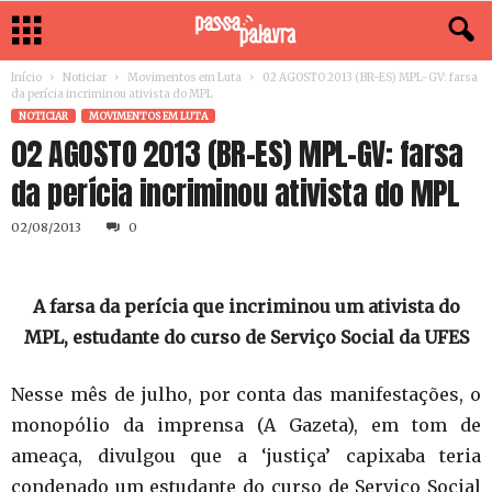
Início
Noticiar
Movimentos em Luta
02 AGOSTO 2013 (BR-ES) MPL-GV: farsa
da perícia incriminou ativista do MPL
NOTICIAR
MOVIMENTOS EM LUTA
02 AGOSTO 2013 (BR-ES) MPL-GV: farsa
da perícia incriminou ativista do MPL
02/08/2013
0
A farsa da perícia que incriminou um ativista do
MPL, estudante do curso de Serviço Social da UFES
Nesse mês de julho, por conta das manifestações, o
monopólio da imprensa (A Gazeta), em tom de
ameaça, divulgou que a ‘justiça’ capixaba teria
condenado um estudante do curso de Serviço Social