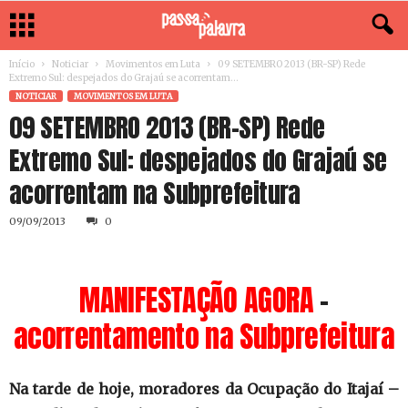
Início
Noticiar
Movimentos em Luta
09 SETEMBRO 2013 (BR-SP) Rede
Extremo Sul: despejados do Grajaú se acorrentam...
NOTICIAR
MOVIMENTOS EM LUTA
09 SETEMBRO 2013 (BR-SP) Rede
Extremo Sul: despejados do Grajaú se
acorrentam na Subprefeitura
09/09/2013
0
MANIFESTAÇÃO AGORA
–
acorrentamento na Subprefeitura
Na tarde de hoje, moradores da Ocupação do Itajaí –