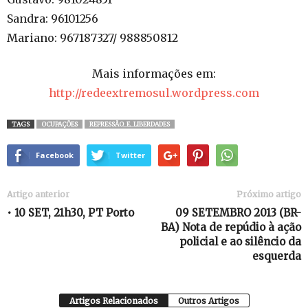
Sandra: 96101256
Mariano: 967187327/ 988850812
Mais informações em:
http://redeextremosul.wordpress.com
TAGS
OCUPAÇÕES
REPRESSÃO_E_LIBERDADES
Facebook
Twitter
Artigo anterior
Próximo artigo
• 10 SET, 21h30, PT Porto
09 SETEMBRO 2013 (BR-
BA) Nota de repúdio à ação
policial e ao silêncio da
esquerda
Artigos Relacionados
Outros Artigos