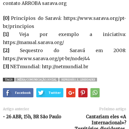
contato ARROBA sarava.org
[0]
Princípios do Saravá: https://www.sarava.org/pt-
br/principios
[1]
Veja por exemplo a iniciativa:
https://manual.sarava.org/
[2]
Sequestro do Saravá em 2008:
https://www.sarava.org/pt-br/node/44
[3]
NETmundial: http://netmundial.br
TAGS
MÍDIA/COMUNICAÇÃO_SOCIAL
REPRESSÃO_E_LIBERDADES
Facebook
Twitter
Artigo anterior
Próximo artigo
• 26 ABR, 15h, BR São Paulo
Cantariam eles «A
Internacional»?
Territórios dissidentes,