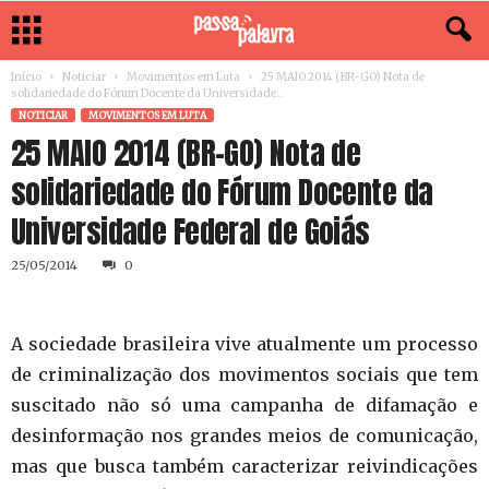
Início
Noticiar
Movimentos em Luta
25 MAIO 2014 (BR-GO) Nota de
solidariedade do Fórum Docente da Universidade...
NOTICIAR
MOVIMENTOS EM LUTA
25 MAIO 2014 (BR-GO) Nota de
solidariedade do Fórum Docente da
Universidade Federal de Goiás
25/05/2014
0
A sociedade brasileira vive atualmente um processo
de criminalização dos movimentos sociais que tem
suscitado não só uma campanha de difamação e
desinformação nos grandes meios de comunicação,
mas que busca também caracterizar reivindicações