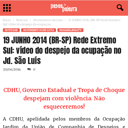
Início
Noticiar
Movimentos em Luta
19 JUNHO 2014 (BR-SP) Rede Extremo
Sul: vídeo do despejo da ocupação...
NOTICIAR
MOVIMENTOS EM LUTA
PASSAPALAVRATV
19 JUNHO 2014 (BR-SP) Rede Extremo
Sul: vídeo do despejo da ocupação no
Jd. São Luís
20/06/2014
0
CDHU, Governo Estadual e Tropa de Choque
despejam com violência. Não
esqueceremos!
A CDHU, apelidada pelos membros da Ocupação
Jardim da União de Companhia de Despejos e