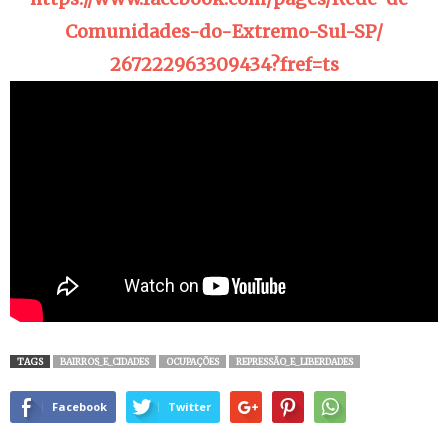
Comunidades-do-
Extremo-Sul-SP/
267222963309434?fref=ts
TAGS
BAIRROS_E_CIDADES
OCUPAÇÕES
REPRESSÃO_E_LIBERDADES
Facebook
Twitter