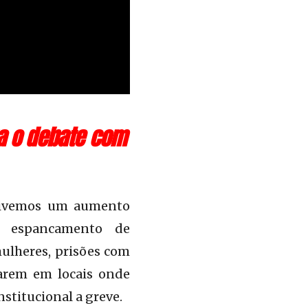
ra o debate com
 vivemos um aumento
om espancamento de
mulheres, prisões com
tarem em locais onde
stitucional a greve.