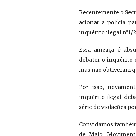
Recentemente o Secre
acionar a polícia p
inquérito ilegal n°1/
Essa ameaça é absu
debater o inquérito 
mas não obtiveram q
Por isso, novament
inquérito ilegal, d
série de violações po
Convidamos também p
de Maio, Moviment