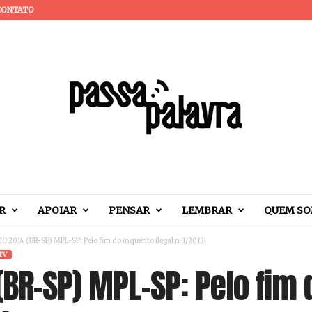
CONTATO
R
APOIAR
PENSAR
LEMBRAR
QUEM S
O 2014 (BR-SP) MPL-SP: Pelo fim do inquérito ilegal nº1/2013!
TV
(BR-SP) MPL-SP: Pelo fim 