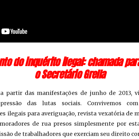
to do inquérito ilegal: chamada pa
o Secretário Grella
 a partir das manifestações de junho de 2013,
repressão das lutas sociais. Convivemos c
es ilegais para averiguação, revista vexatória de 
, moradores de rua presos simplesmente por es
ssão de trabalhadores que exerciam seu direito con