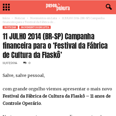
Início
Noticiar
Movimentos em Luta
11 JULHO 2014 (BR-SP) Campanha
financeira para o ‘Festival da Fábrica de...
NOTICIAR
MOVIMENTOS EM LUTA
11 JULHO 2014 (BR-SP) Campanha
financeira para o ‘Festival da Fábrica
de Cultura da Flaskô’
11/07/2014
0
Salve, salve pessoal,
com grande orgulho viemos apresentar o mais novo
Festival da Fábrica de Cultura da Flaskô – 11 anos de
Controle Operário
.