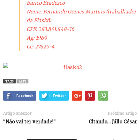
Banco Bradesco
Nome: Fernando Gomes Martins (trabalhador
da Flaskô)
CPF: 283.841.848-36
Ag: 1969
Cc: 27629-4
TAGS
ARTE
Facebook
Twitter
Artigo anterior
Próximo artigo
“Não vai ter verdade!”
Citando… Júlio César