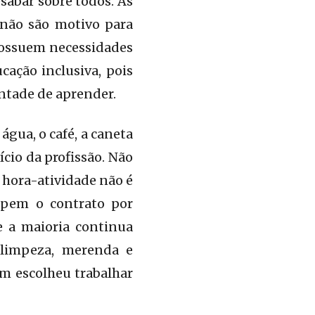
abar sobre todos. As
 não são motivo para
 possuem necessidades
ação inclusiva, pois
ontade de aprender.
gua, o café, a caneta
ício da profissão. Não
a hora-atividade não é
mpem o contrato por
e a maioria continua
 limpeza, merenda e
em escolheu trabalhar