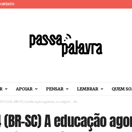
CONTATO
R
APOIAR
PENSAR
LEMBRAR
QUEM S
TO 2014 (BR-SC) A educação agoniza, e a culpa é… de...
 (BR-SC) A educação agon