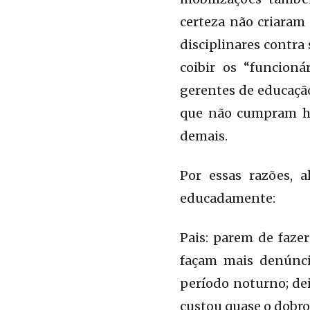
certeza não criaram
disciplinares contra
coibir os “funcioná
gerentes de educaçã
que não cumpram ho
demais.
Por essas razões, 
educadamente:
Pais: parem de fazer
façam mais denúncia
período noturno; de
custou quase o dobro 