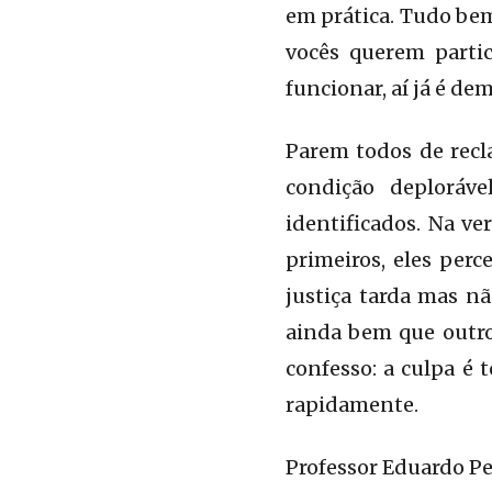
em prática. Tudo bem
vocês querem partic
funcionar, aí já é dem
Parem todos de recl
condição deploráv
identificados. Na v
primeiros, eles per
justiça tarda mas n
ainda bem que outro
confesso: a culpa é 
rapidamente.
Professor Eduardo P