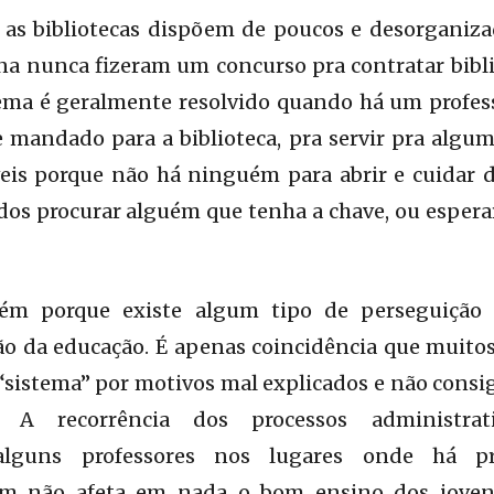
 as bibliotecas dispõem de poucos e desorganiza
a nunca fizeram um concurso pra contratar biblio
lema é geralmente resolvido quando há um profess
 mandado para a biblioteca, pra servir pra alguma 
eis porque não há ninguém para abrir e cuidar da
dos procurar alguém que tenha a chave, ou esperar
ém porque existe algum tipo de perseguição 
o da educação. É apenas coincidência que muito
“sistema” por motivos mal explicados e não consi
 A recorrência dos processos administrat
alguns professores nos lugares onde há pr
m não afeta em nada o bom ensino dos joven