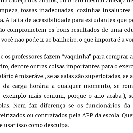
na cabeça dos alunos, ou o teto mesmo ameaça des
impeza, fossas inadequadas, cozinhas insalubres
xa. A falta de acessibilidade para estudantes que
ão comprometem os bons resultados de uma educ
 você não pode ir ao banheiro, o que importa é a v
os professores fazem “vaquinha” para comprar a á
dro, dentre outras coisas importantes para o exerc
alário é miserável, se as salas são superlotadas, se 
o da carga horária a qualquer momento, se ro
 exemplo mais comum, porque o ano acaba..), s
olas. Nem faz diferença se os funcionários da
eirizados ou contratados pela APP da escola. Qu
 usar isso como desculpa.