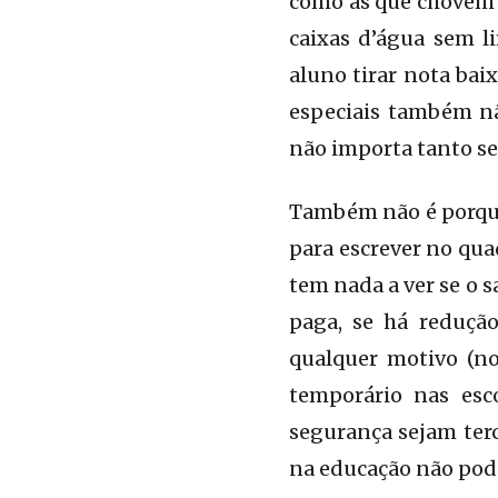
como as que chovem 
caixas d’água sem l
aluno tirar nota bai
especiais também n
não importa tanto se
Também não é porque 
para escrever no qua
tem nada a ver se o s
paga, se há reduçã
qualquer motivo (no
temporário nas esc
segurança sejam terc
na educação não pode