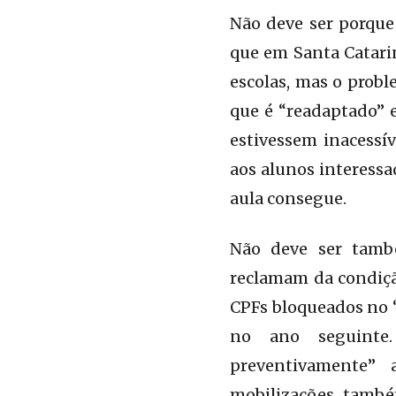
Não deve ser porque
que em Santa Catarin
escolas, mas o prob
que é “readaptado” e
estivessem inacessív
aos alunos interessa
aula consegue.
Não deve ser tamb
reclamam da condiçã
CPFs bloqueados no 
no ano seguinte.
preventivamente” 
mobilizações també