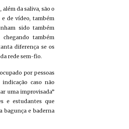
além da saliva, são o
a e de vídeo, também
tenham sido também
tão chegando também
anta diferença se os
 da rede sem-fio.
e ocupado por pessoas
 indicação caso não
dar uma improvisada”
es e estudantes que
 a bagunça e baderna