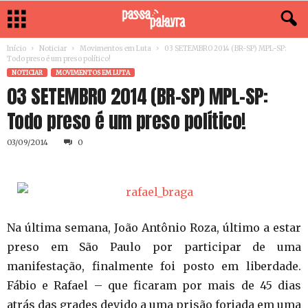
Início
Noticiar
Movimentos em Luta
03 SETEMBRO 2014 (BR-SP) MPL-SP:
Todo preso é um preso político!
NOTICIAR
MOVIMENTOS EM LUTA
03 SETEMBRO 2014 (BR-SP) MPL-SP:
Todo preso é um preso político!
03/09/2014
0
Na última semana, João Antônio Roza, último a estar
preso em São Paulo por participar de uma
manifestação, finalmente foi posto em liberdade.
Fábio e Rafael – que ficaram por mais de 45 dias
atrás das grades devido a uma prisão forjada em uma