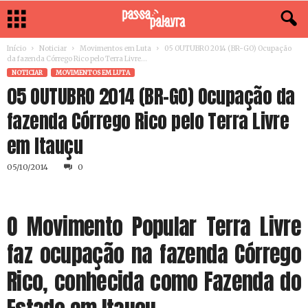
Início
Noticiar
Movimentos em Luta
05 OUTUBRO 2014 (BR-GO) Ocupação
da fazenda Córrego Rico pelo Terra Livre...
NOTICIAR
MOVIMENTOS EM LUTA
05 OUTUBRO 2014 (BR-GO) Ocupação da
fazenda Córrego Rico pelo Terra Livre
em Itauçu
05/10/2014
0
O Movimento Popular Terra Livre
faz ocupação na fazenda Córrego
Rico, conhecida como Fazenda do