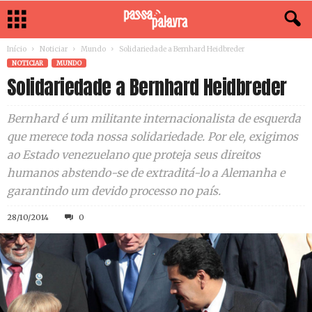
Início
Noticiar
Mundo
Solidariedade a Bernhard Heidbreder
NOTICIAR
MUNDO
Solidariedade a Bernhard Heidbreder
Bernhard é um militante internacionalista de esquerda
que merece toda nossa solidariedade. Por ele, exigimos
ao Estado venezuelano que proteja seus direitos
humanos abstendo-se de extraditá-lo a Alemanha e
garantindo um devido processo no país.
28/10/2014
0