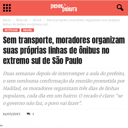
Início
Noticiar
Brasil
Sem transporte, moradores organizam suas próprias
linhas de ônibus no extremo sul...
NOTICIAR
BRASIL
Sem transporte, moradores organizam
suas próprias linhas de ônibus no
extremo sul de São Paulo
Duas semanas depois de interromper a aula do prefeito,
e sem nenhuma confirmação da reunião prometida por
Haddad, os moradores organizam três dias de linhas
populares, cada dia em um bairro. O recado é claro: “se
o governo não faz, o povo vai fazer”.
16/05/2015
1