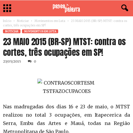
Início
Noticiar
Movimentos em Luta
23 MAIO 2015 (BR-SP) MTST: contra os
cortes, três ocupações em SP!
NOTICIAR
MOVIMENTOS EM LUTA
23 MAIO 2015 (BR-SP) MTST: contra os
cortes, três ocupações em SP!
23/05/2015
0
Nas madrugadas dos dias 16 e 23 de maio, o MTST
realizou no total 3 ocupações, em Itapecerica da
Serra, Embu das Artes e Mauá, todas na Região
Metropolitana de São Paulo.