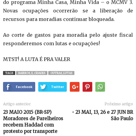
do programa Minha Casa, Minha Vida – o MCMV 3.
Novas ocupações ocorrerão se a liberação de
recursos para moradias continuar bloqueada.
Ao corte de gastos para moradia pelo ajuste fiscal
responderemos com lutas e ocupações!
MTST! A LUTA É PRA VALER
TAGS
BAIRROS_E_CIDADES
OUTRAS_LUTAS
Facebook
Twitter
Artigo anterior
Próximo artigo
23 MAIO 2015 (BR-SP)
• 23 MAI, 13, 26 e 27 JUN BR
Moradores de Parelheiros
São Paulo
recebem Haddad com
protesto por transporte