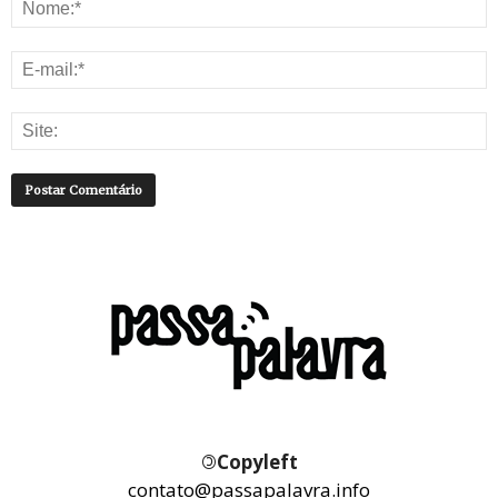
©
Copyleft
contato@passapalavra.info