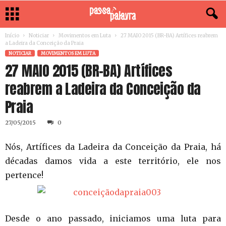
Início
Noticiar
Movimentos em Luta
27 MAIO 2015 (BR-BA) Artífices reabrem
a Ladeira da Conceição da Praia
NOTICIAR
MOVIMENTOS EM LUTA
27 MAIO 2015 (BR-BA) Artífices
reabrem a Ladeira da Conceição da
Praia
27/05/2015
0
Nós, Artífices da Ladeira da Conceição da Praia, há
décadas damos vida a este território, ele nos
pertence!
Desde o ano passado, iniciamos uma luta para