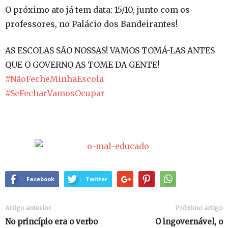
O próximo ato já tem data: 15/10, junto com os
professores, no Palácio dos Bandeirantes!
AS ESCOLAS SÃO NOSSAS! VAMOS TOMÁ-LAS ANTES
QUE O GOVERNO AS TOME DA GENTE!
‪#‎
NãoFecheMinhaEscola‬
‪#‎
SeFecharVamosOcupar‬
Facebook
Twitter
Artigo anterior
Próximo artigo
No princípio era o verbo
O ingovernável, o