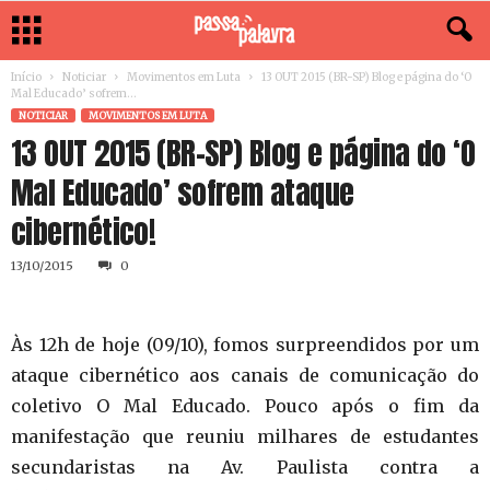
Início
Noticiar
Movimentos em Luta
13 OUT 2015 (BR-SP) Blog e página do ‘O
Mal Educado’ sofrem...
NOTICIAR
MOVIMENTOS EM LUTA
13 OUT 2015 (BR-SP) Blog e página do ‘O
Mal Educado’ sofrem ataque
cibernético!
13/10/2015
0
Às 12h de hoje (09/10), fomos surpreendidos por um
ataque cibernético aos canais de comunicação do
coletivo O Mal Educado. Pouco após o fim da
manifestação que reuniu milhares de estudantes
secundaristas na Av. Paulista contra a