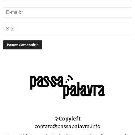
©
Copyleft
contato@passapalavra.info