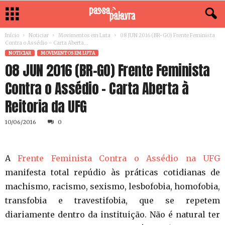
Início
Noticiar
Movimentos em Luta
08 JUN 2016 (BR-GO) Frente Feminista
Contra o Assédio – Carta Aberta...
NOTICIAR
MOVIMENTOS EM LUTA
08 JUN 2016 (BR-GO) Frente Feminista
Contra o Assédio – Carta Aberta à
Reitoria da UFG
10/06/2016
0
A
Frente Feminista Contra o Assédio na UFG
manifesta total repúdio às práticas cotidianas de
machismo, racismo, sexismo, lesbofobia, homofobia,
transfobia e travestifobia, que se repetem
diariamente dentro da instituição. Não é natural ter